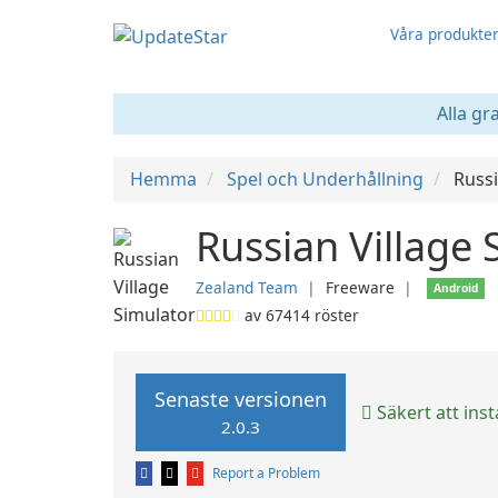
Våra produkte
Alla gr
Hemma
Spel och Underhållning
Russi
Russian Village 
Zealand Team
❘
Freeware
❘
Android
av
67414
röster
Senaste versionen
Säkert att inst
2.0.3
Report a Problem