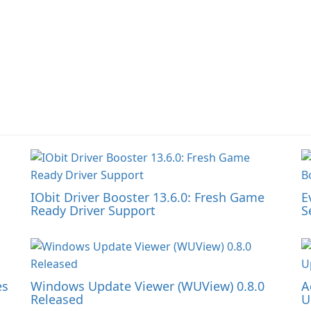
IObit Driver Booster 13.6.0: Fresh Game
E
Ready Driver Support
S
es
Windows Update Viewer (WUView) 0.8.0
A
Released
U