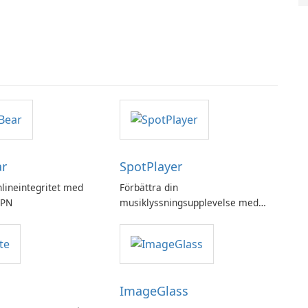
ar
SpotPlayer
nlineintegritet med
Förbättra din
VPN
musiklyssningsupplevelse med
SpotPlayer
ImageGlass