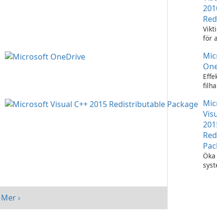
201
Red
Vikt
för 
Visu
Mic
appl
One
Effe
filh
Micr
Mic
One
Vis
201
Red
Pac
Öka 
sys
med
Visu
Redi
Mer ›
Pack