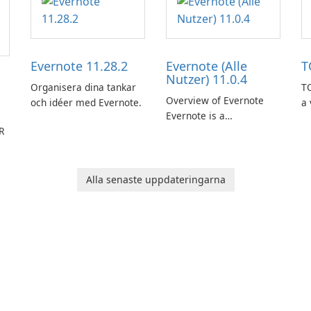
Evernote 11.28.2
Evernote (Alle
T
Nutzer) 11.0.4
Organisera dina tankar
TO
Overview of Evernote
och idéer med Evernote.
a 
Evernote is a
m
R
comprehensive note-
de
taking and organization
in
software designed to
or
help users capture,
in
Alla senaste uppdateringarna
organize, and access
information across
multiple devices.