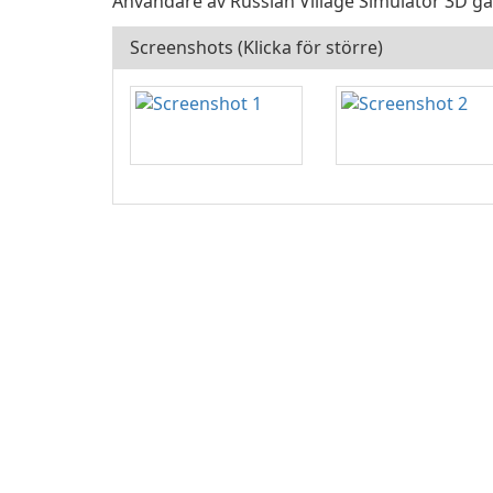
Användare av Russian Village Simulator 3D gav
Screenshots (Klicka för större)