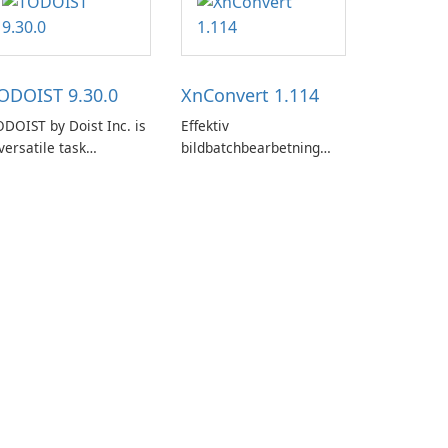
ODOIST 9.30.0
XnConvert 1.114
DOIST by Doist Inc. is
Effektiv
versatile task
bildbatchbearbetning
anagement tool
med XnConvert
signed to help
dividuals and teams
ganize their work and
crease productivity.