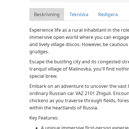
Beskrivning
Tekniska
Redigera
Experience life as a rural inhabitant in the ro
immersive open world where you can engage in 
and lively village discos. However, be cautious
grudges.
Escape the bustling city and its congested stre
tranquil village of Malinovka, you'll find nothi
special brew.
Embark on an adventure to uncover the vast la
ordinary Russian car VAZ 2101 Zhiguli. Encoun
chickens as you traverse through fields, forest
within the heartlands of Russia.
Key Features:
A unique immersive first-person experi