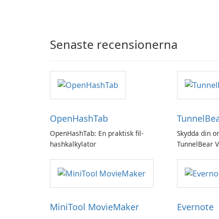
Senaste recensionerna
OpenHashTab
TunnelBe
OpenHashTab: En praktisk fil-
Skydda din o
hashkalkylator
TunnelBear 
MiniTool MovieMaker
Evernote