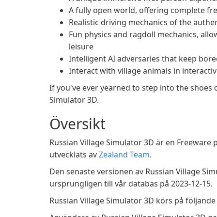
A fully open world, offering complete f
Realistic driving mechanics of the auth
Fun physics and ragdoll mechanics, all
leisure
Intelligent AI adversaries that keep bor
Interact with village animals in interacti
If you've ever yearned to step into the shoes o
Simulator 3D.
Översikt
Russian Village Simulator 3D är en Freeware 
utvecklats av
Zealand Team
.
Den senaste versionen av Russian Village Simu
ursprungligen till vår databas på 2023-12-15.
Russian Village Simulator 3D körs på följande