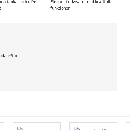
ina tankar och idéer
Elegant bildvisare med kraftfulla
e.
funktioner
UpdateStar