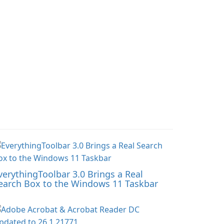
will become even more
captivating and
immersive.
verythingToolbar 3.0 Brings a Real
earch Box to the Windows 11 Taskbar