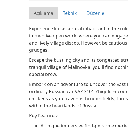
Açıklama
Teknik
Düzenle
Experience life as a rural inhabitant in the ro
immersive open world where you can engage in 
and lively village discos. However, be cautious
grudges.
Escape the bustling city and its congested stre
tranquil village of Malinovka, you'll find nothi
special brew.
Embark on an adventure to uncover the vast la
ordinary Russian car VAZ 2101 Zhiguli. Encoun
chickens as you traverse through fields, forest
within the heartlands of Russia.
Key Features:
A unique immersive first-person experi