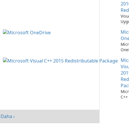
201
Red
Visu
Uygu
Çalı
Mic
Teme
One
Micr
OneD
Dos
Mic
Yöne
Kola
Vis
201
Red
Pac
Micr
C++ 
Dağı
Pake
perf
Daha ›
artır