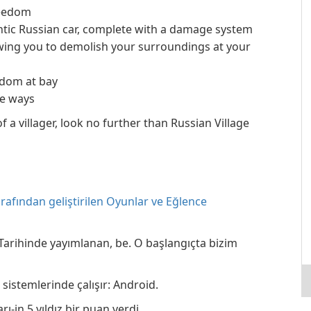
reedom
entic Russian car, complete with a damage system
owing you to demolish your surroundings at your
edom at bay
ve ways
f a villager, look no further than Russian Village
afından geliştirilen Oyunlar ve Eğlence
 Tarihinde yayımlanan, be. O başlangıçta bizim
sistemlerinde çalışır: Android.
ı-in 5 yıldız bir puan verdi.