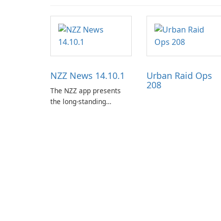
NZZ News 14.10.1
Urban Raid Ops
208
The NZZ app presents
the long-standing
journalism of the NZZ,
rooted in independence,
open debate, and a
liberal outlook that
embraces diverse
opinion.