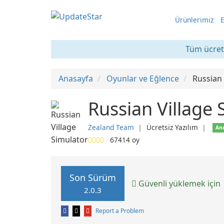
Ürünlerimiz
E
Tüm ücrets
Anasayfa
Oyunlar ve Eğlence
Russian 
Russian Village 
Zealand Team
❘
Ücretsiz Yazılım
❘
An
67414
oy
Son Sürüm
Güvenli yüklemek için
2.0.3
Report a Problem