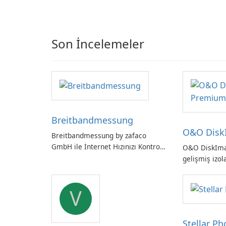
Son İncelemeler
Breitbandmessung
O&O Disk
Breitbandmessung by zafaco
GmbH ile İnternet Hızınızı Kontrol
O&O DiskIm
Edin!
gelişmiş izol
Alman yapım
yedekleme
V
Stellar P