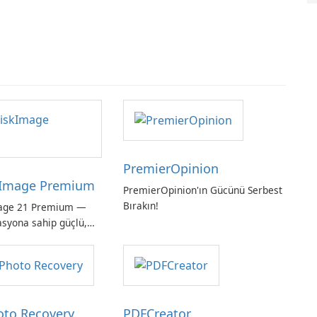
PremierOpinion
Image Premium
PremierOpinion'ın Gücünü Serbest
Bırakın!
age 21 Premium —
asyona sahip güçlü,
ı tam sistem
hoto Recovery
PDFCreator