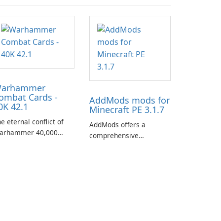
arhammer
ombat Cards -
AddMods mods for
0K 42.1
Minecraft PE 3.1.7
e eternal conflict of
AddMods offers a
arhammer 40,000
comprehensive
kes a new turn in
collection of add-ons for
arhammer Combat
Minecraft PE, allowing
rds - 40K, a card game
you to enhance your
aturing miniatures
gameplay with incredible
rom Games Workshop's
mods and maps. With
arhammer 40,000
these add-ons, your
iverse.
Minecraft PE experience