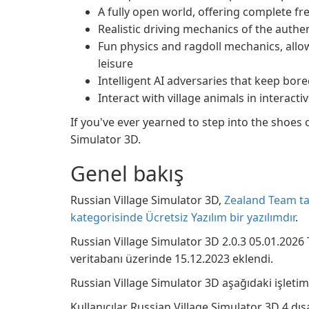
A fully open world, offering complete f
Realistic driving mechanics of the auth
Fun physics and ragdoll mechanics, all
leisure
Intelligent AI adversaries that keep bor
Interact with village animals in interacti
If you've ever yearned to step into the shoes o
Simulator 3D.
Genel bakış
Russian Village Simulator 3D,
Zealand Team tar
kategorisinde Ücretsiz Yazılım bir yazılımdır
.
Russian Village Simulator 3D 2.0.3 05.01.2026
veritabanı üzerinde 15.12.2023 eklendi.
Russian Village Simulator 3D aşağıdaki işletim 
Kullanıcılar Russian Village Simulator 3D 4 dışar