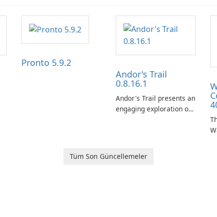
Pronto 5.9.2
Andor's Trail
0.8.16.1
W
C
Andor's Trail presents an
4
engaging exploration of
the fantasy world of
Th
Dhayavar, centered
W
around the pursuit of
ta
your brother, Andor,
W
Tüm Son Güncellemeler
through a quest-driven
Ca
narrative inspired by
fe
classic role-playing
f
games.
W
Un